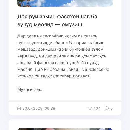
Дар руи замин фаслхои нав ба
вучуд меоянд — омузиш
Дар ҳоле ки тағирёбии иқлим ба хатари
рӯзафзуни ҷиддие барои башарият табдил
мешавад, донишмандони бритониёӣ эълом
кардаанд, ки дар рӯи замин ба ҷои фаслҳои
анъанавӣ фаслҳои нави “сунъӣ” ба вуҷуд
меоянд. Дар ин бора нашрияи Live Science бо
истинод ба тадқиқот хабар додааст.
Муаллифон...
30.07.2025, 06:38
104
0