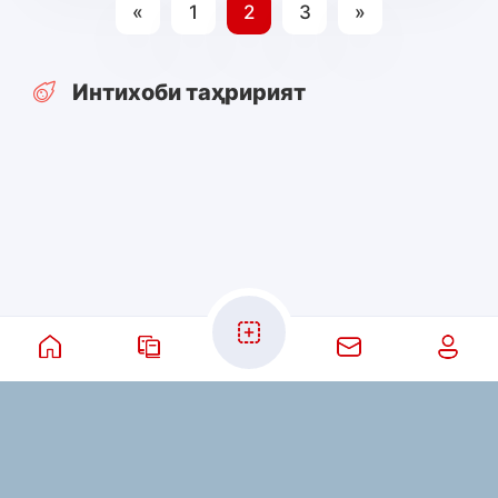
«
1
2
3
»
Интихоби таҳририят