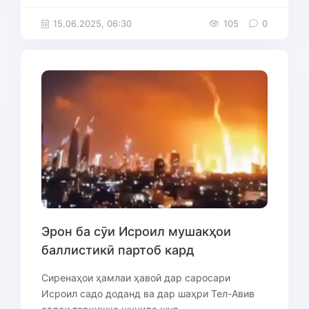
15.06.2025, 06:30
105
0
Эрон ба сӯи Исроил мушакҳои
баллистикӣ партоб кард
Сиренаҳои ҳамлаи ҳавоӣ дар саросари
Исроил садо доданд ва дар шаҳри Тел-Авив