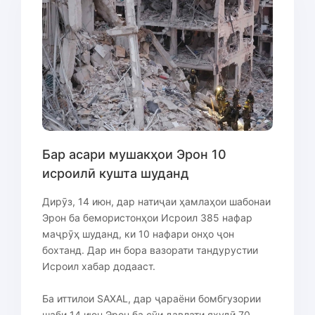
Бар асари мушакҳои Эрон 10
исроилӣ кушта шуданд
Дирӯз, 14 июн, дар натиҷаи ҳамлаҳои шабонаи
Эрон ба бемористонҳои Исроил 385 нафар
маҷрӯҳ шуданд, ки 10 нафари онҳо ҷон
бохтанд. Дар ин бора вазорати тандурустии
Исроил хабар додааст.
Ба иттилои SAXAL, дар ҷараёни бомбгузории
шаби 14 июн Эрон ба сӯи давлати яҳудӣ 70