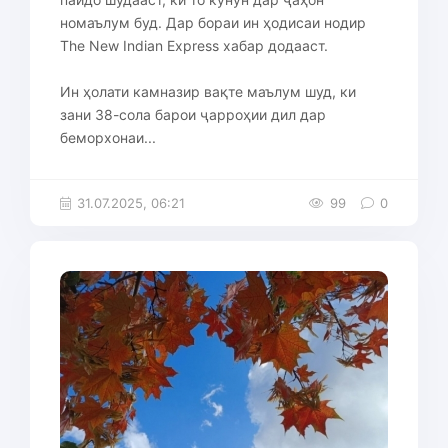
номаълум буд. Дар бораи ин ҳодисаи нодир
The New Indian Express хабар додааст.
Ин ҳолати камназир вақте маълум шуд, ки
зани 38-сола барои ҷарроҳии дил дар
беморхонаи...
31.07.2025, 06:21
99
0