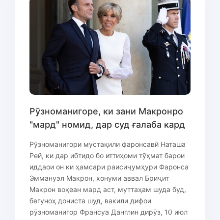
Рӯзноманигоре, ки зани Макронро
"мард" номид, дар суд ғалаба кард
Рӯзноманигори мустақили фаронсавӣ Наташа
Рей, ки дар ибтидо бо иттиҳоми тӯҳмат барои
иддаои он ки ҳамсари раисиҷумҳури Фаронса
Эммануэл Макрон, хонуми аввал Бриҷит
Макрон воқеан мард аст, муттаҳам шуда буд,
бегуноҳ дониста шуд, вакили дифои
рӯзноманигор Франсуа Данглин дирӯз, 10 июл