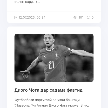
эълон кард. <...
12.07.2025, 06:34
101
0
Диого Ҷота дар садама фавтид
Футболбози португалӣ ва узви бошгоҳи
“Ливерпул”-и Англия Диого Ҷота имрӯз, 3 июл