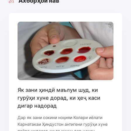
Ахборҳои нав
Як зани ҳиндӣ маълум шуд, ки
гурӯҳи хуне дорад, ки ҳеҷ каси
дигар надорад
Дар як зани сокини ноҳияи Колари иёлати
Карнатакаи Ҳиндустон антигени гурӯҳи хуне
пайдо шудааст, ки то кунун дар ҷаҳон