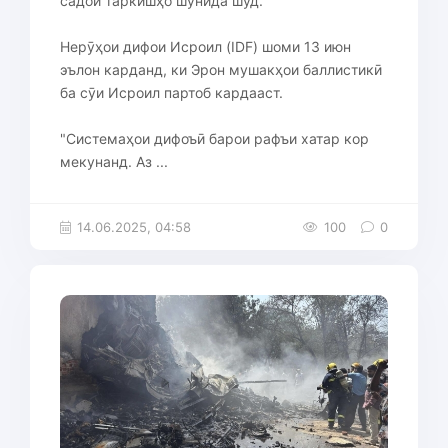
садои таркишҳо шунида шуд.
Нерӯҳои дифои Исроил (IDF) шоми 13 июн
эълон карданд, ки Эрон мушакҳои баллистикӣ
ба сӯи Исроил партоб кардааст.
"Системаҳои дифоъӣ барои рафъи хатар кор
мекунанд. Аз ...
14.06.2025, 04:58
100
0