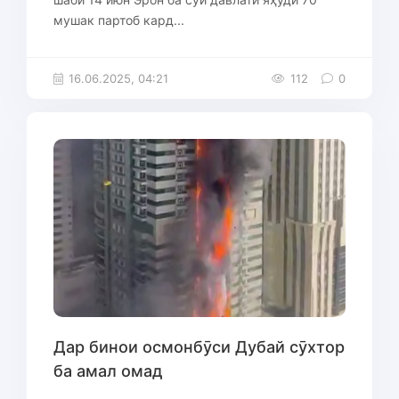
мушак партоб кард...
16.06.2025, 04:21
112
0
Дар бинои осмонбӯси Дубай сӯхтор
ба амал омад