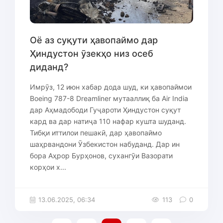
Оё аз суқути ҳавопаймо дар
Ҳиндустон ӯзекҳо низ осеб
диданд?
Имрӯз, 12 июн хабар дода шуд, ки ҳавопаймои
Boeing 787-8 Dreamliner мутааллиқ ба Air India
дар Аҳмадободи Гуҷароти Ҳиндустон суқут
кард ва дар натиҷа 110 нафар кушта шуданд.
Тибқи иттилои пешакӣ, дар ҳавопаймо
шаҳрвандони Ӯзбекистон набуданд. Дар ин
бора Аҳрор Бурҳонов, сухангӯи Вазорати
корҳои х...
13.06.2025, 06:34
113
0