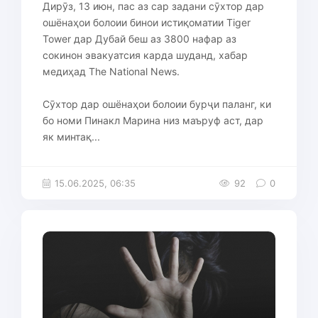
Дирӯз, 13 июн, пас аз сар задани сӯхтор дар
ошёнаҳои болоии бинои истиқоматии Tiger
Tower дар Дубай беш аз 3800 нафар аз
сокинон эвакуатсия карда шуданд, хабар
медиҳад The ​​National News.
Сӯхтор дар ошёнаҳои болоии бурҷи паланг, ки
бо номи Пинакл Марина низ маъруф аст, дар
як минтақ...
15.06.2025, 06:35
92
0