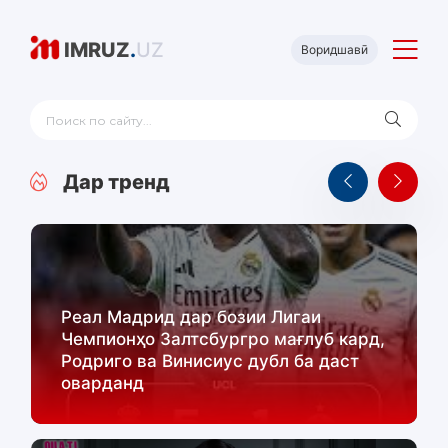
IMRUZ
.
UZ
Воридшавӣ
Дар тренд
Реал Мадрид дар бозии Лигаи
Чемпионҳо Залтсбургро мағлуб кард,
Родриго ва Винисиус дубл ба даст
оварданд