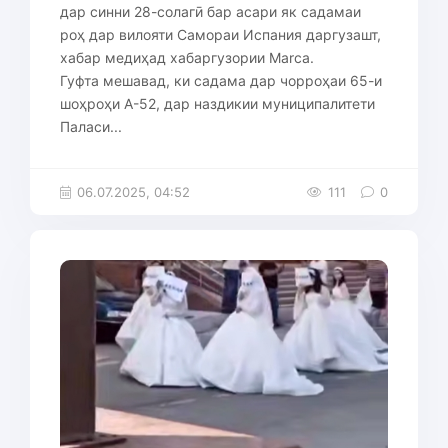
дар синни 28-солагӣ бар асари як садамаи
роҳ дар вилояти Самораи Испания даргузашт,
хабар медиҳад хабаргузории Marca.
Гуфта мешавад, ки садама дар чорроҳаи 65-и
шоҳроҳи А-52, дар наздикии муниципалитети
Паласи...
06.07.2025, 04:52
111
0