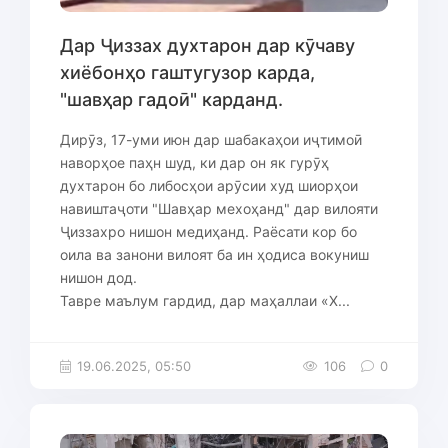
Дар Ҷиззах духтарон дар кӯчаву
хиёбонҳо гаштугузор карда,
"шавҳар гадоӣ" карданд.
Дирӯз, 17-уми июн дар шабакаҳои иҷтимоӣ
наворҳое паҳн шуд, ки дар он як гурӯҳ
духтарон бо либосҳои арӯсии худ шиорҳои
навиштаҷоти "Шавҳар мехоҳанд" дар вилояти
Ҷиззахро нишон медиҳанд. Раёсати кор бо
оила ва занони вилоят ба ин ҳодиса вокуниш
нишон дод.
Тавре маълум гардид, дар маҳаллаи «Х...
19.06.2025, 05:50
106
0