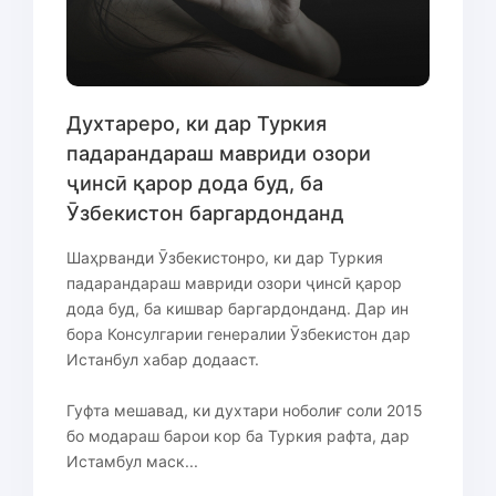
Духтареро, ки дар Туркия
падарандараш мавриди озори
ҷинсӣ қарор дода буд, ба
Ӯзбекистон баргардонданд
Шаҳрванди Ӯзбекистонро, ки дар Туркия
падарандараш мавриди озори ҷинсӣ қарор
дода буд, ба кишвар баргардонданд. Дар ин
бора Консулгарии генералии Ӯзбекистон дар
Истанбул хабар додааст.
Гуфта мешавад, ки духтари ноболиғ соли 2015
бо модараш барои кор ба Туркия рафта, дар
Истамбул маск...