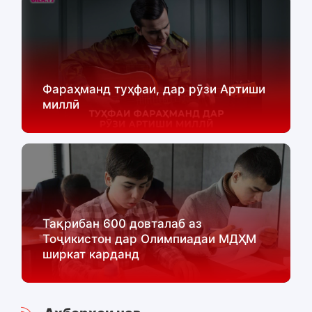
Фараҳманд туҳфаи, дар рӯзи Артиши
миллӣ
Тақрибан 600 довталаб аз
Тоҷикистон дар Олимпиадаи МДҲМ
ширкат карданд