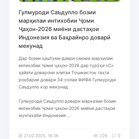
Гулмуроди Саъдулло бозии
марҳилаи интихобии Ҷоми
Ҷаҳон-2026 миёни дастаҳои
Индонезия ва Баҳрайнро доварӣ
мекунад
Дар бозии ҳаштуми даври сеюми марҳилаи
интихобии Ҷоми ҷаҳон-2026 дар гурӯҳи «С»
ҳайати доварони элитаи Тоҷикистон таҳти
роҳбарии довари 34-солаи ФИФА Гулмуроди
Саъдулло кор мекунад.
Гулмуроди Саъдулло довари марказии бозии
интихобии Ҷоми ҷаҳон-2026 миёни дастаҳои
мунтахаби Индонезия ...
21.02.2025, 18:36
229
0