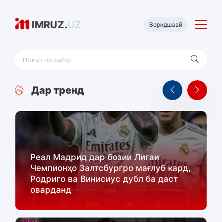
IMRUZ
.
UZ
Воридшавӣ
Дар тренд
Реал Мадрид дар бозии Лигаи
Чемпионҳо Залтсбургро мағлуб кард,
Родриго ва Винисиус дубл ба даст
оварданд