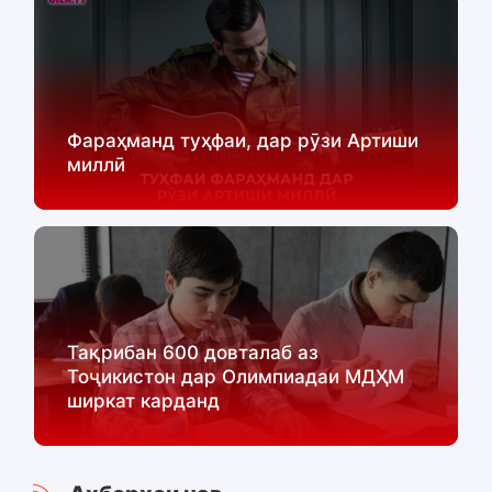
Фараҳманд туҳфаи, дар рӯзи Артиши
миллӣ
Тақрибан 600 довталаб аз
Тоҷикистон дар Олимпиадаи МДҲМ
ширкат карданд