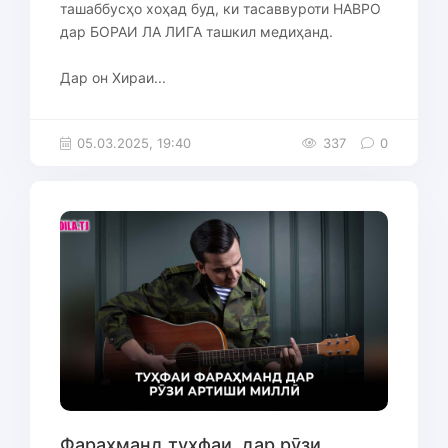
ташаббусҳо хоҳад буд, ки тасаввуроти НАВРО
дар БОРАИ ЛА ЛИГА ташкил медиҳанд.
Дар он Хираи...
05.03.2025, 19:40
337
0
Фараҳманд туҳфаи, дар рӯзи