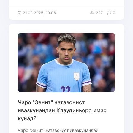
21.02.2025, 19:06
227
0
Чаро "Зенит" натавонист
ивазкунандаи Клаудиньоро имзо
кунад?
Чаро "Зенит" натавонист ивазкунандаи