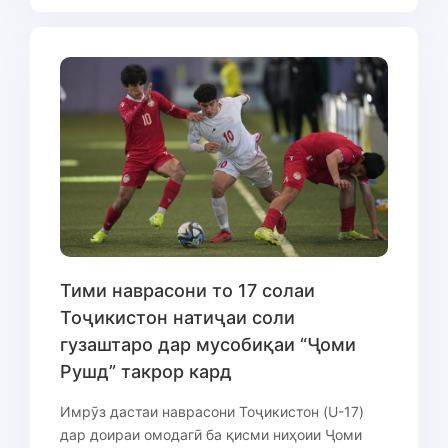
Тими наврасони то 17 солаи
Тоҷикистон натиҷаи соли
гузаштаро дар мусобиқаи “Ҷоми
Рушд” такрор кард
Имрӯз дастаи наврасони Тоҷикистон (U-17)
дар доираи омодагӣ ба қисми ниҳоии Ҷоми