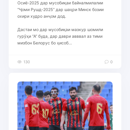
Осиё-2025 дар мусобиқаи байналмилалии
“Ҷоми Рушд-2025” дар шаҳри Минск бозии
охири худро анҷом дод.
Дастаи мо дар мусобиқаи мазкур шомили
гурӯҳи “А” буда, дар даври авввал аз тими
мизбон Белорус бо ҳисоб...
130
0