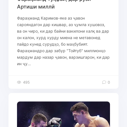
Артиши миллӣ
Фараҳманд Каримов-яке аз ҷавон
сарояндагон дар кишвар, аз ҷумла хушовоз,
ва он чиро, ки дар байни вакилони халқ ва дар
он калон, хурд хурду миена не метавонед
пайдо кунед сурудҳо, бо маҳбубият.
Фараҳмандро дар забур "Тойтуб" миллионҳо
мардум дар назар ҷавон, варзишгарон, ки дар
ин ҷу...
495
0