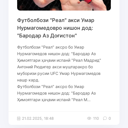
Футболбози "Реал" акси Умар
Нурмагомедовро нишон дод:
"Бародар Аз Доғистон"
Футболбози "Реал" аксро бо Умар
Нурмагомедов нишон дод: "Бародар Аз
Ҳимоятгари ҳаҷвии испанӣ "Реал Мадрид"
Антоний Рюдигер акси муштаракро бо
муборизи русии UFC Умар Нурмагомедов
нашр кард.
Футболбози "Реал" аксро бо Умар
Нурмагомедов нишон дод: "Бародар Аз
Ҳимоятгари ҳаҷвии испанӣ "Реал М...
21.02.2025, 18:48
110
0