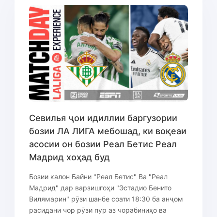
Севилья ҷои идиллии баргузории
бозии ЛА ЛИГА мебошад, ки воқеаи
асосии он бозии Реал Бетис Реал
Мадрид хоҳад буд
Бозии калон Байни "Реал Бетис" Ва "Реал
Мадрид" дар варзишгоҳи "Эстадио Бенито
Вилямарин" рӯзи шанбе соати 18:30 ба анҷом
расидани чор рӯзи пур аз чорабиниҳо ва