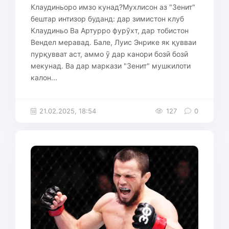
Клаудиньоро имзо кунад?Мухлисон аз "Зенит"
бештар интизор буданд: дар зимистон клуб
Клаудиньо Ва Артурро фурӯхт, дар тобистон
Вендел меравад. Бале, Луис Энрике як қувваи
пурқувват аст, аммо ӯ дар канори бозӣ бозӣ
мекунад. Ва дар маркази "Зенит" мушкилоти
калон...
21.02.2025, 18:54
127
0