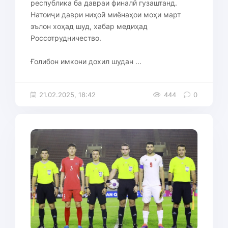
республика ба давраи финалй гузаштанд.
Натоиҷи даври ниҳоӣ миёнаҳои моҳи март
эълон хоҳад шуд, хабар медиҳад
Россотрудничество.
Ғолибон имкони дохил шудан ...
21.02.2025, 18:42
444
0