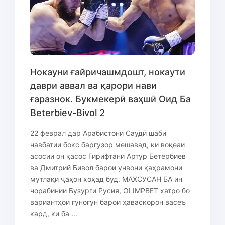
Нокауни ғайричашмдошт, нокаути
даври аввал ва қарори нави
ғаразнок. Букмекерӣ ваҳшӣ Оид Ба
Beterbiev-Bivol 2
22 феврал дар Арабистони Саудӣ шаби
навбатии бокс баргузор мешавад, ки воқеаи
асосии он қасос Гирифтани Артур Бетербиев
ва Дмитрий Бивол барои унвони қаҳрамони
мутлақи ҷаҳон хоҳад буд. МАХСУСАН БА ин
чорабинии Бузурги Русия, OLIMPBET хатро бо
вариантҳои гуногун барои ҳаваскорон васеъ
кард, ки ба ...