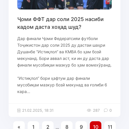
Ҷоми ФФТ дар соли 2025 насиби
кадом даста хоҳад шуд?
Дар финали Ҷоми Федератсияи футболи
Тоҷикистон дар соли 2025 ду дастаи шаҳри
Душанбе “Истиқлол” ва КМВА бо ҳам бозӣ
мекунанд. Бори аввал аст, ки ин ду даста дар
финали мусобиқаи мазкур бо ҳам вомехӯранд.
“Истиқлол” бори ҳафтум дар финали
мусобиқаи мазкур бозӣ мекунад ва ғолиби 6
кара...
21.02.2025, 18:31
287
0
«
1
2
8
9
10
11
...